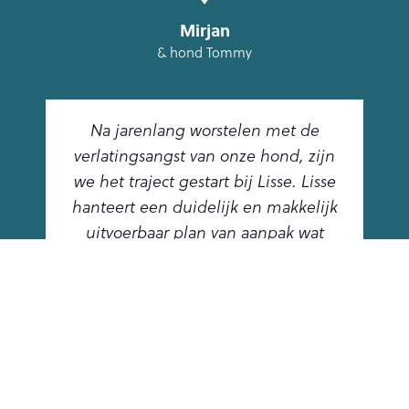
Mirjan
& hond Tommy
Na jarenlang worstelen met de
verlatingsangst van onze hond, zijn
we het traject gestart bij Lisse. Lisse
hanteert een duidelijk en makkelijk
uitvoerbaar plan van aanpak wat
perfect aansloot bij wat onze hond
nodig had. Met het traject hebben
we resultaten behaald waar we jaren
alleen maar van gedroomd hebben.
Echt fantastisch!